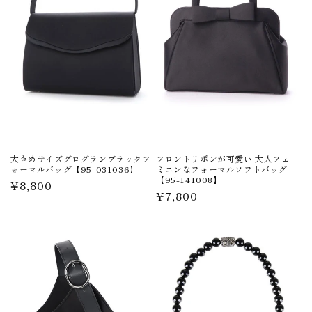
大きめサイズグログランブラックフ
フロントリボンが可愛い 大人フェ
ォーマルバッグ【95-031036】
ミニンなフォーマルソフトバッグ
【95-141008】
通
¥8,800
通
¥7,800
常
常
価
価
格
格