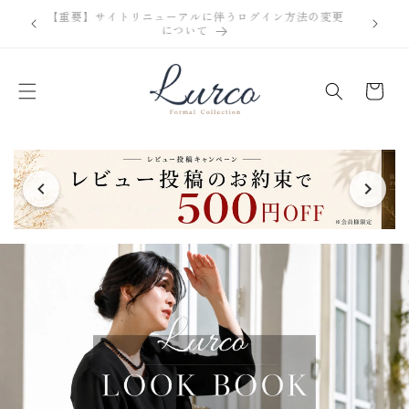
コンテ
【重要】
ンツに
営業日16時までのご注文は即日発送
進む
カ
ー
ト