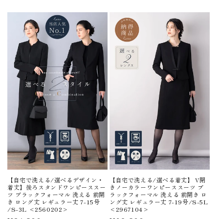
【自宅で洗える/選べるデザイン・
【自宅で洗える/選べる着丈】 V開
着丈】後ろスタンドワンピーススー
きノーカラーワンピーススーツ ブ
ツ ブラックフォーマル 洗える 前開
ラックフォーマル 洗える 前開き ロ
き ロング丈 レギュラー丈 7-15号
ング丈 レギュラー丈 7-19号/S-5L
/S-3L <2560202>
<2967104>