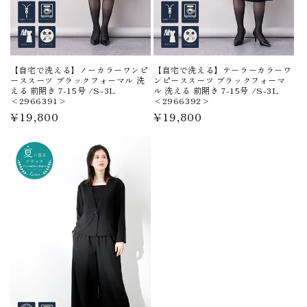
【自宅で洗える】ノーカラーワンピ
【自宅で洗える】テーラーカラーワ
ーススーツ ブラックフォーマル 洗
ンピーススーツ ブラックフォーマ
える 前開き 7-15号 /S-3L
ル 洗える 前開き 7-15号 /S-3L
<2966391>
<2966392>
通
¥19,800
通
¥19,800
常
常
価
価
格
格