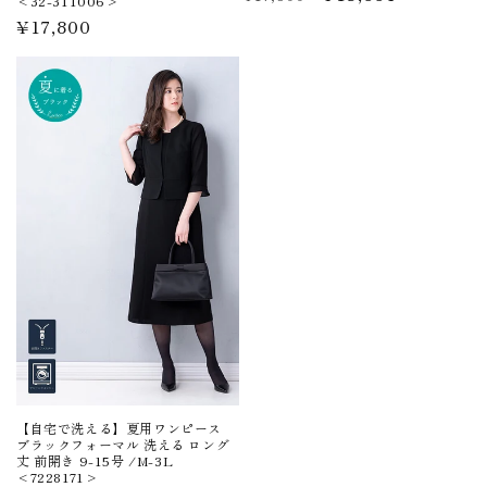
<32-311006>
常
ー
通
¥17,800
価
ル
常
格
価
価
格
格
【自宅で洗える】夏用ワンピース
ブラックフォーマル 洗える ロング
丈 前開き 9-15号 /M-3L
<7228171>