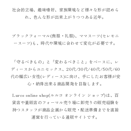
社会的立場、趣味嗜好、家族環境など様々な形が認めら
れ、色んな形が出来上がりつつある近年。
ブラックフォーマル(喪服・礼服)、ママスーツ(セレモニ
ースーツ)も、時代や環境に合わせて変化が必要です。
「守るべきもの」と「変わるべきこと」をベースに、レ
ディースからユニセックス、20代/30代/40代/50代/60
代の幅広い女性(レディース)に向け、手にしたお客様が安
心・納得出来る商品開発を目指します。
Lurco online shop(ルルコ オンライン ショップ)は、百
貨店や量販店のフォーマル売り場に卸売りの販売経験を
持つスタッフが商品企画から販売・配送準備までを直接
運営を行っている通販サイトです。