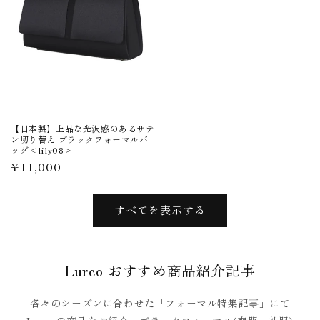
【日本製】上品な光沢感のあるサテ
ン切り替え ブラックフォーマルバ
ッグ<lily08>
通
¥11,000
常
価
すべてを表示する
格
Lurco おすすめ商品紹介記事
各々のシーズンに合わせた「フォーマル特集記事」にて