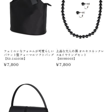
フェミニンなフォルムが可愛らしい
上品な大人の黒 オニキスネックレ
バケット型フォーマルソフトバッグ
ス&イヤリングセット
【53-141038】
【8098003】
通
¥7,800
通
¥7,800
常
常
価
価
格
格