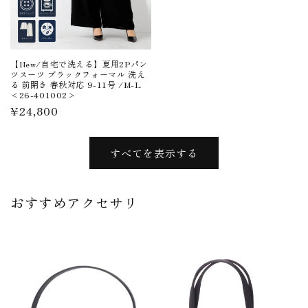
【New/自宅で洗える】夏用2Pパン
ツスーツ ブラックフォーマル 洗え
る 前開き 春秋対応 9-11号 /M-L
<26-401002>
通
¥24,800
常
価
すべてを表示する
格
おすすめアクセサリ