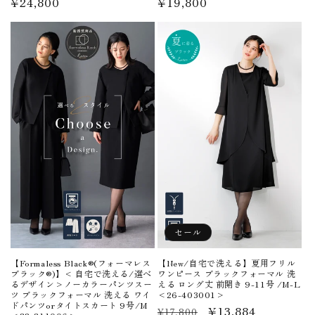
通
¥24,800
通
¥19,800
常
常
価
価
格
格
セール
【Formaless Black®(フォーマレス
【New/自宅で洗える】夏用フリル
ブラック®)】< 自宅で洗える/選べ
ワンピース ブラックフォーマル 洗
るデザイン>ノーカラーパンツスー
える ロング丈 前開き 9-11号 /M-L
ツ ブラックフォーマル 洗える ワイ
<26-403001>
ドパンツorタイトスカート 9号/M
通
セ
¥13,884
¥17,800