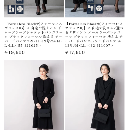
【Formaless Black®(フォーマレス
【Formaless Black®(フォーマレス
ブラック®)】< 自宅で洗える> ド
ブラック®)】< 自宅で洗える/選べ
レープケープジャケットパンツスー
るデザイン> ノーカラーパンツス
ツ ブラックフォーマル 洗える テー
ーツ ブラックフォーマル 洗える テ
パードパンツ 7･9･11･13号/S･M･
ーパードパンツorワイドパンツ 9･
L･LL<55-321025>
13号/M･LL <32-311007>
通
¥19,800
通
¥17,800
常
常
価
価
格
格