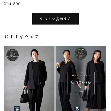
通
¥14,800
常
価
すべてを表示する
格
おすすめウエア