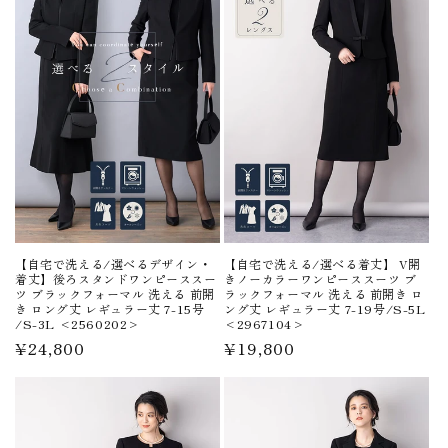
【自宅で洗える/選べるデザイン・
【自宅で洗える/選べる着丈】 V開
着丈】後ろスタンドワンピーススー
きノーカラーワンピーススーツ ブ
ツ ブラックフォーマル 洗える 前開
ラックフォーマル 洗える 前開き ロ
き ロング丈 レギュラー丈 7-15号
ング丈 レギュラー丈 7-19号/S-5L
/S-3L <2560202>
<2967104>
通
¥24,800
通
¥19,800
常
常
価
価
格
格