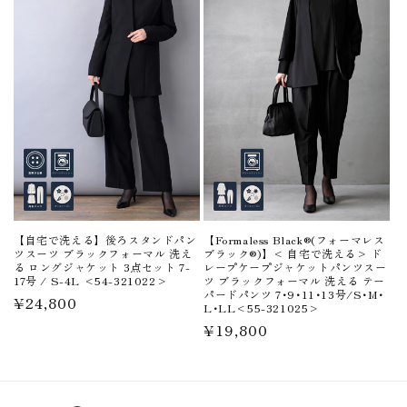
【自宅で洗える】後ろスタンドパン
【Formaless Black®(フォーマレス
ツスーツ ブラックフォーマル 洗え
ブラック®)】< 自宅で洗える> ド
る ロングジャケット 3点セット 7-
レープケープジャケットパンツスー
17号 / S-4L <54-321022>
ツ ブラックフォーマル 洗える テー
パードパンツ 7･9･11･13号/S･M･
通
¥24,800
L･LL<55-321025>
常
通
¥19,800
価
常
格
価
格