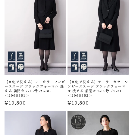
【自宅で洗える】ノーカラーワンピ
【自宅で洗える】テーラーカラーワ
ーススーツ ブラックフォーマル 洗
ンピーススーツ ブラックフォーマ
える 前開き 7-15号 /S-3L
ル 洗える 前開き 7-15号 /S-3L
<2966391>
<2966392>
通
¥19,800
通
¥19,800
常
常
価
価
格
格