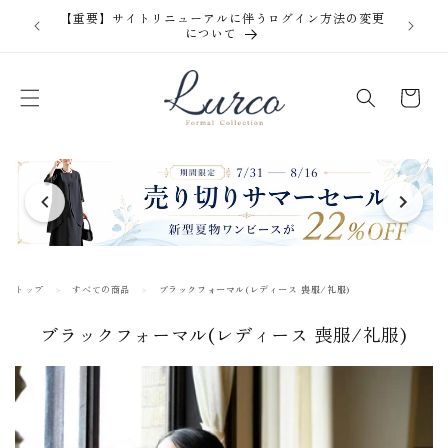
コンテ
【重要】サイトリニューアルに伴うログイン方法の変更
ンツに
について
進む
カ
ー
ト
トップ
すべての商品
ブラックフォーマル(レディース 喪服/礼服)
コ
ブラックフォーマル(レディース 喪服/礼服)
レ
ク
シ
ョ
ン