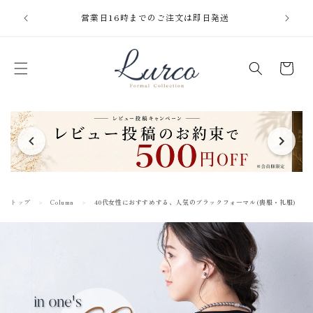
コンテ
【重要】
ンツに
営業日16時までのご注文は即日発送
進む
カ
ー
ト
トップ
Column
40代女性におすすめする、人気のブラックフォーマル(喪服・礼服)