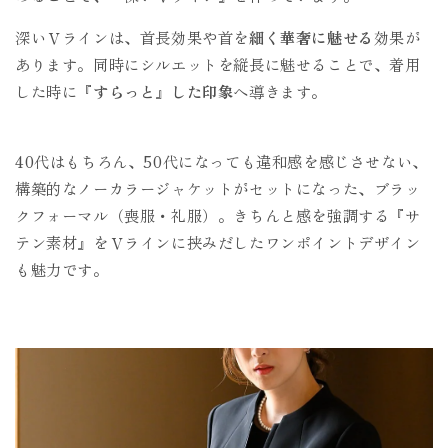
深いＶラインは、首長効果や首を
細く華奢に魅せる
効果が
あります。同時にシルエットを縦長に魅せることで、着用
した時に
『すらっと』した印象
へ導きます。
40代はもちろん、50代になっても違和感を感じさせない、
構築的なノーカラージャケットがセットになった、ブラッ
クフォーマル（喪服・礼服）。きちんと感を強調する『サ
テン素材』をＶラインに挟みだしたワンポイントデザイン
も魅力です。