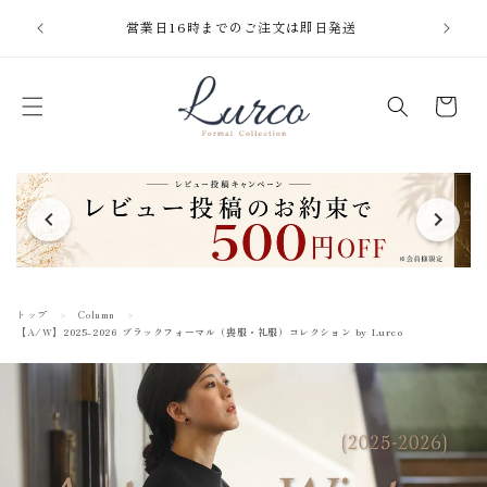
コンテ
【重要】サイトリニューアルに伴うログイン方法の変更
ンツに
について
進む
カ
ー
ト
トップ
Column
【A/W】2025-2026 ブラックフォーマル（喪服・礼服）コレクション by Lurco