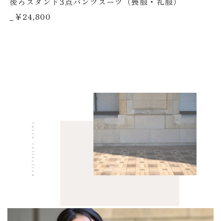
後ろスタンド3点パンツスーツ（喪服・礼服）
_￥24,800