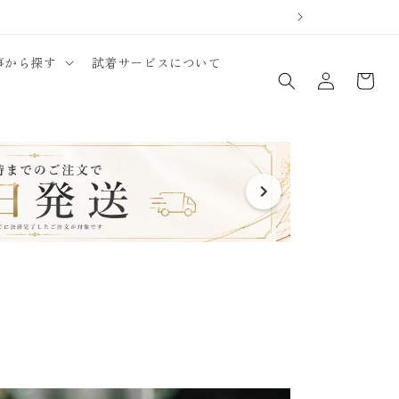
ロ
カ
事から探す
試着サービスについて
グ
ー
イ
ト
ン