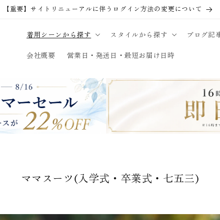
営業日16時までのご注文は即日発送
着用シーンから探す
スタイルから探す
ブログ記
会社概要
営業日・発送日・最短お届け日時
コ
ママスーツ(入学式・卒業式・七五三)
レ
ク
シ