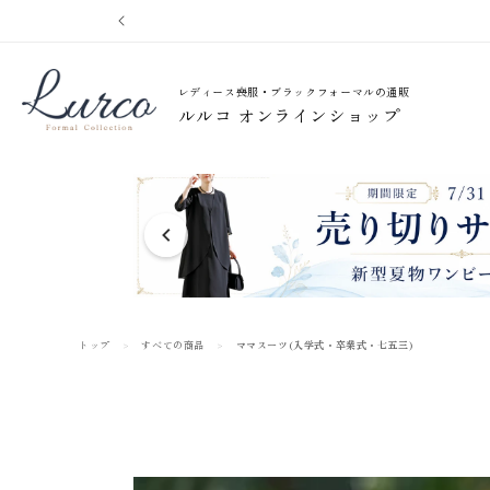
コンテ
ンツに
進む
レディース喪服・ブラックフォーマルの通販
ルルコ オンラインショップ
トップ
すべての商品
ママスーツ(入学式・卒業式・七五三)