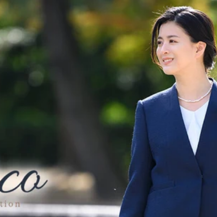
ョ
ン
: